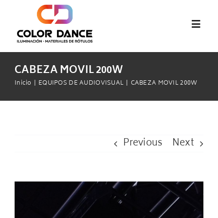
Saltar
al
Toggl
contenido
Navig
Inicio
CABEZA MOVIL 200W
Inicio
EQUIPOS DE AUDIOVISUAL
CABEZA MOVIL 200W
abcMIX
Audiovisual
Previous
Next
Pantallas LED
View
Materiales de Rótulos
Larger