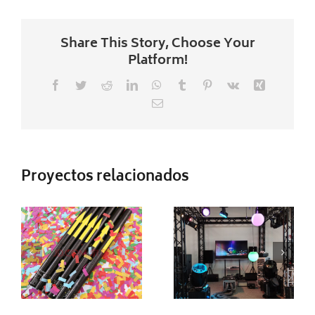
Share This Story, Choose Your
Platform!
Facebook
Twitter
Reddit
LinkedIn
WhatsApp
Tumblr
Pinterest
Vk
Xing
Correo
electrónico
TUBO DE
CONFETI
TRUSS
Proyectos relacionados
ELECTRICO