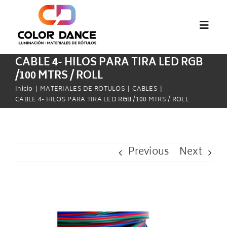
Saltar
al
Toggl
contenido
Navig
CABLE 4- HILOS PARA TIRA LED RGB
Inicio
/100 MTRS / ROLL
Inicio
MATERIALES DE ROTULOS
CABLES
CABLE 4- HILOS PARA TIRA LED RGB /100 MTRS / ROLL
abcMIX
Audiovisual
Previous
Next
Pantallas LED
View
Materiales de Rótulos
Larger