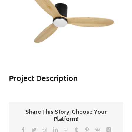
Image
Iluminacion LED
Ventilador
CONTACTO
Project Description
Share This Story, Choose Your
Platform!
Facebook
Twitter
Reddit
LinkedIn
WhatsApp
Tumblr
Pinterest
Vk
Xing