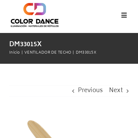
Saltar
al
Toggl
contenido
Navig
Inicio
DM33015X
Inicio
VENTILADOR DE TECHO
DM33015X
abcMIX
Audiovisual
Previous
Next
Pantallas LED
View
Materiales de Rótulos
Larger