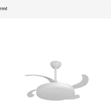
orm!
DY10003