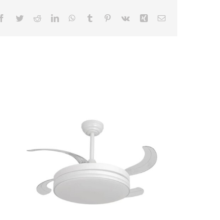
Facebook
Twitter
Reddit
LinkedIn
WhatsApp
Tumblr
Pinterest
Vk
Xing
Correo
electrónico
DY10002