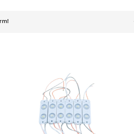
orm!
MODULO LED 175°