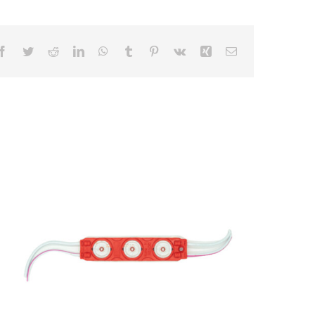
Facebook
Twitter
Reddit
LinkedIn
WhatsApp
Tumblr
Pinterest
Vk
Xing
Correo
electrónico
3 LED / 12V /175°