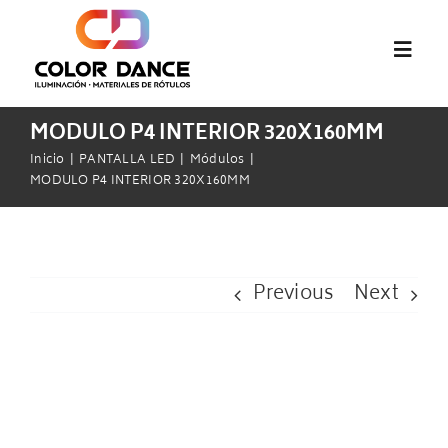
Saltar
al
Toggl
contenido
Navig
MODULO P4 INTERIOR 320X160MM
Inicio
Inicio
PANTALLA LED
Módulos
MODULO P4 INTERIOR 320X160MM
abcMIX
Audiovisual
Previous
Next
Pantallas LED
View
Materiales de Rótulos
Larger