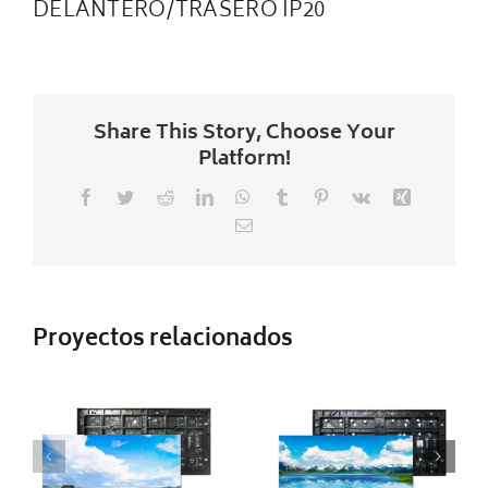
DELANTERO/TRASERO IP20
Share This Story, Choose Your
Platform!
Facebook
Twitter
Reddit
LinkedIn
WhatsApp
Tumblr
Pinterest
Vk
Xing
Correo
electrónico
MODULO P3
MODULO P2,5
INTERIOR
INTERIOR
Proyectos relacionados
320X160MM
320X160MM