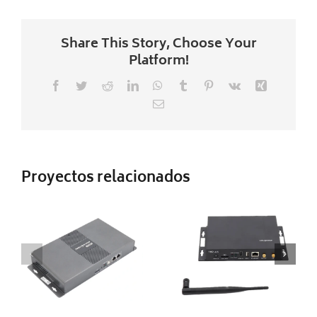
Share This Story, Choose Your
Platform!
Facebook
Twitter
Reddit
LinkedIn
WhatsApp
Tumblr
Pinterest
Vk
Xing
Correo
electrónico
PLAYER
PLAYER
NOVASTAR
NOVASTAR
Proyectos relacionados
TB30
TB2