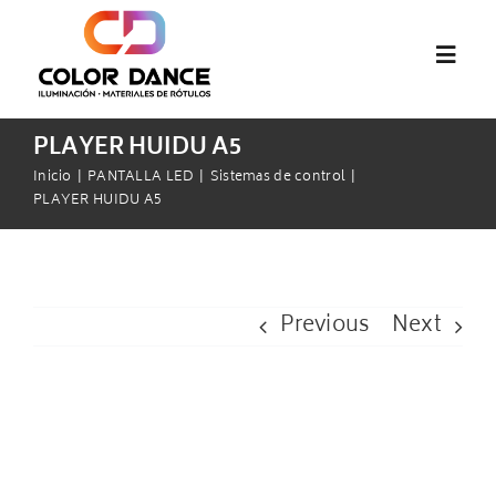
Saltar
al
Toggl
contenido
Navig
PLAYER HUIDU A5
Inicio
Inicio
PANTALLA LED
Sistemas de control
PLAYER HUIDU A5
abcMIX
Audiovisual
Previous
Next
Pantallas LED
View
Materiales de Rótulos
Larger