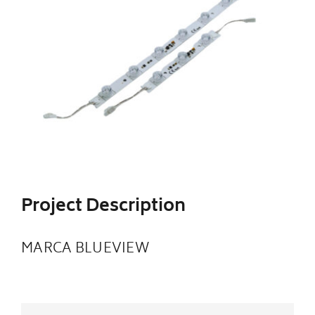
Image
Iluminacion LED
Ventilador
CONTACTO
Project Description
MARCA BLUEVIEW