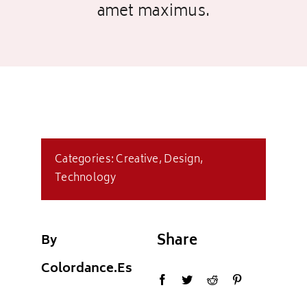
amet maximus.
Iluminacion LED
Ventilador
CONTACTO
Categories:
Creative
,
Design
,
Technology
Share
By
Colordance.es