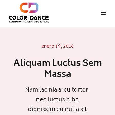
Saltar
al
Toggl
contenido
Navig
Inicio
enero 19, 2016
abcMIX
Aliquam Luctus Sem
Audiovisual
Massa
Pantallas LED
Nam lacinia arcu tortor,
nec luctus nibh
Materiales de Rótulos
dignissim eu nulla sit