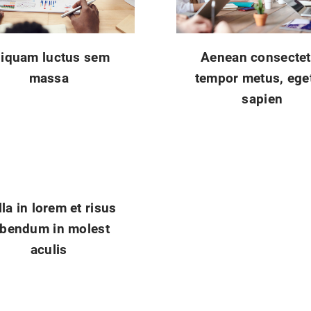
liquam luctus sem
Aenean consectet
massa
tempor metus, eget
sapien
la in lorem et risus
ibendum in molest
aculis