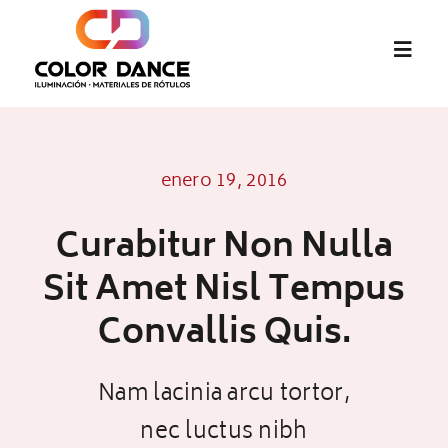
Saltar
al
Toggl
contenido
Navig
Inicio
enero 19, 2016
abcMIX
Curabitur Non Nulla
Audiovisual
Sit Amet Nisl Tempus
Convallis Quis.
Pantallas LED
Nam lacinia arcu tortor,
Materiales de Rótulos
nec luctus nibh