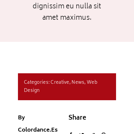
dignissim eu nulla sit
Iluminacion LED
amet maximus.
Ventilador
CONTACTO
Categories:
Creative
,
News
,
Web
Design
Share
By
Colordance.es